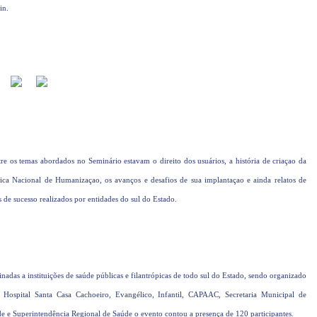
in.
re os temas abordados no Seminário estavam o direito dos usuários, a história de criaçao da
tica Nacional de Humanizaçao, os avanços e desafios de sua implantaçao e ainda relatos de
s de sucesso realizados por entidades do sul do Estado.
inadas a instituições de saúde públicas e filantrópicas de todo sul do Estado, sendo organizado
 Hospital Santa Casa Cachoeiro, Evangélico, Infantil, CAPAAC, Secretaria Municipal de
e e Superintendência Regional de Saúde o evento contou a presença de 120 participantes.