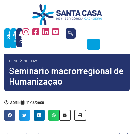
DOAÇÃO
ÁREA
PORTAL
SANGUE
DO
DO
MÉDICO
COLABORADOR
HOME
NOTÍCIAS
Seminário macrorregional de
Humanizaçao
ADMIN
14/12/2009