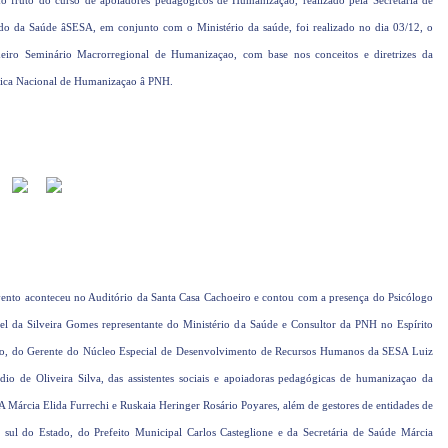
 fruto do curso de apoiadores pedagógicos de Humanizaçao, realizado pela Secretaria de
do da Saúde âSESA, em conjunto com o Ministério da saúde, foi realizado no dia 03/12, o
eiro Seminário Macrorregional de Humanizaçao, com base nos conceitos e diretrizes da
tica Nacional de Humanizaçao â PNH.
ento aconteceu no Auditório da Santa Casa Cachoeiro e contou com a presença do Psicólogo
el da Silveira Gomes representante do Ministério da Saúde e Consultor da PNH no Espírito
o, do Gerente do Núcleo Especial de Desenvolvimento de Recursos Humanos da SESA Luiz
dio de Oliveira Silva, das assistentes sociais e apoiadoras pedagógicas de humanizaçao da
 Márcia Elida Furrechi e Ruskaia Heringer Rosário Poyares, além de gestores de entidades de
 sul do Estado, do Prefeito Municipal Carlos Casteglione e da Secretária de Saúde Márcia