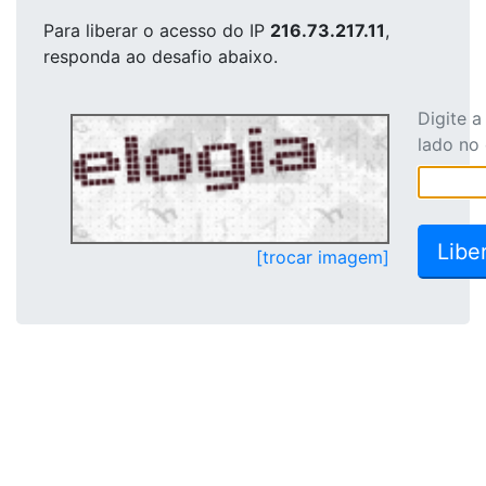
Para liberar o acesso
do IP
216.73.217.11
,
responda ao desafio abaixo.
Digite 
lado no
[trocar imagem]