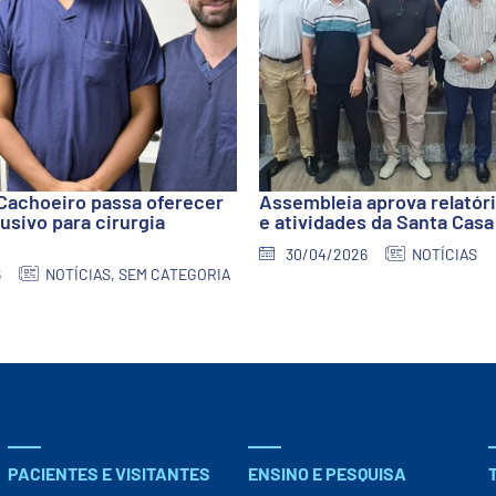
Cachoeiro passa oferecer
Assembleia aprova relatór
usivo para cirurgia
e atividades da Santa Casa
30/04/2026
NOTÍCIAS
6
NOTÍCIAS
,
SEM CATEGORIA
PACIENTES E VISITANTES
ENSINO E PESQUISA