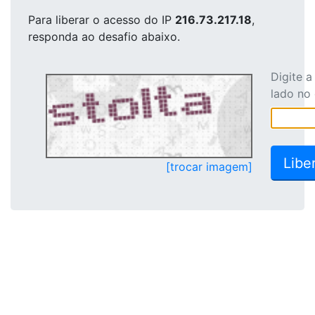
Para liberar o acesso
do IP
216.73.217.18
,
responda ao desafio abaixo.
Digite 
lado no
[trocar imagem]