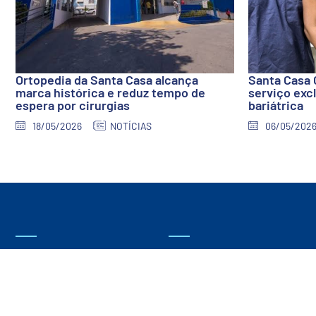
Ortopedia da Santa Casa alcança
Santa Casa 
marca histórica e reduz tempo de
serviço excl
espera por cirurgias
bariátrica
18/05/2026
NOTÍCIAS
06/05/202
QUEM SOMOS
O GRUPO
O HOSPITAL
LAR DE IDOSOS ADELSON
REBELLO MOREIRA
HISTÓRIA
FAZENDA SANTA CASA
DIRETORIA