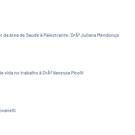
da área de Saúde â Palestrante: DrÂª Juliana Mendonça
 vida no trabalho â DrÂª Vanessa Pícolli
ovanelli