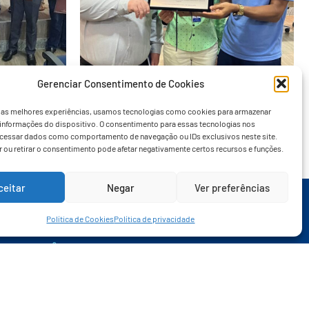
io de contas
Santa Casa orienta colaboradores
Gerenciar Consentimento de Cookies
sobre consumo consciente de energia
09/04/2026
NOTÍCIAS
,
SEM CATEGORIA
r as melhores experiências, usamos tecnologias como cookies para armazenar
 informações do dispositivo. O consentimento para essas tecnologias nos
ocessar dados como comportamento de navegação ou IDs exclusivos neste site.
 ou retirar o consentimento pode afetar negativamente certos recursos e funções.
Olá, sou a assistente virtual da
ceitar
Negar
Ver preferências
Santa Casa, em que posso te
ajudar?
Política de Cookies
Política de privacidade
TRANSPARÊNCIA
CONTATO
EDITAIS DE CONVOCAÇÃO
IMPRENSA
PROJETO SÓCIO MANTENEDOR
TRABALHE CONOSCO
LICITAÇÕES E PREGÕES
FALE CONOSCO