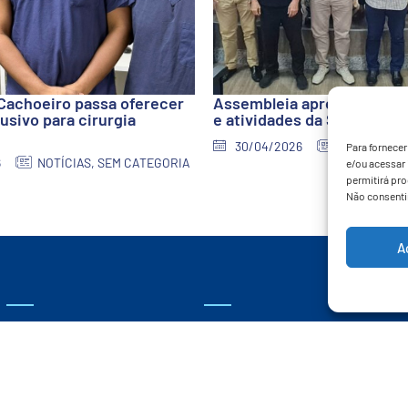
Cachoeiro passa oferecer
Assembleia aprova relatór
usivo para cirurgia
e atividades da Santa Casa
30/04/2026
NOTÍCIAS
Para fornece
6
NOTÍCIAS
,
SEM CATEGORIA
e/ou acessar
permitirá pr
Não consentir
A
PACIENTES E VISITANTES
ENSINO E PESQUISA
AGENDAMENTO DE CONSULTAS
QUEM SOMOS
GUIA DE MÉDICOS
RESIDÊNCIA MÉDICA
PRONTO ATENDIMENTO
ESPECIALIZAÇÃO