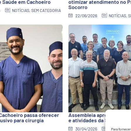
e Saúde em Cachoeiro
otimizar atendimento no P
Socorro
6
NOTÍCIAS
,
SEM CATEGORIA
22/06/2026
NOTÍCIAS
,
S
Cachoeiro passa oferecer
Assembleia aprova relatór
usivo para cirurgia
e atividades da Santa Casa
30/04/2026
NOTÍCIAS
Para fornece