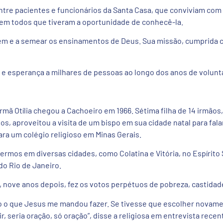
 entre pacientes e funcionários da Santa Casa, que conviviam com 
em todos que tiveram a oportunidade de conhecê-la.
bem e a semear os ensinamentos de Deus. Sua missão, cumprida c
e esperança a milhares de pessoas ao longo dos anos de volunt
 irmã Otília chegou a Cachoeiro em 1966. Sétima filha de 14 irmão
s, aproveitou a visita de um bispo em sua cidade natal para falar
ra um colégio religioso em Minas Gerais.
fermos em diversas cidades, como Colatina e Vitória, no Espírito
do Rio de Janeiro.
e, nove anos depois, fez os votos perpétuos de pobreza, castidad
 o que Jesus me mandou fazer. Se tivesse que escolher novamen
 seria oração, só oração”, disse a religiosa em entrevista recen