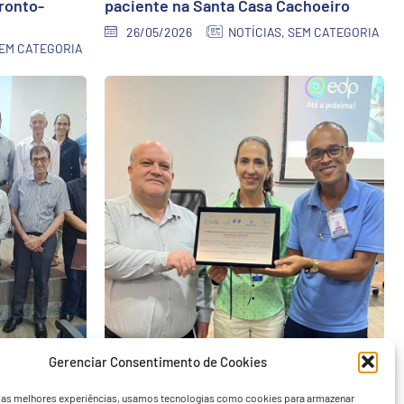
ronto-
paciente na Santa Casa Cachoeiro
26/05/2026
NOTÍCIAS
,
SEM CATEGORIA
EM CATEGORIA
io de contas
Santa Casa orienta colaboradores
Gerenciar Consentimento de Cookies
sobre consumo consciente de energia
09/04/2026
NOTÍCIAS
,
SEM CATEGORIA
r as melhores experiências, usamos tecnologias como cookies para armazenar