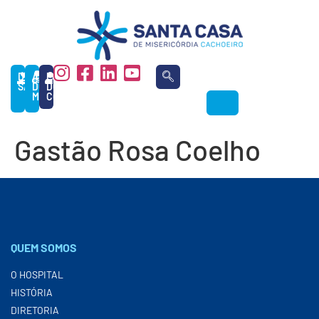
DOAÇÃO
ÁREA
PORTAL
SANGUE
DO
DO
MÉDICO
COLABORADOR
Gastão Rosa Coelho
QUEM SOMOS
O HOSPITAL
HISTÓRIA
DIRETORIA