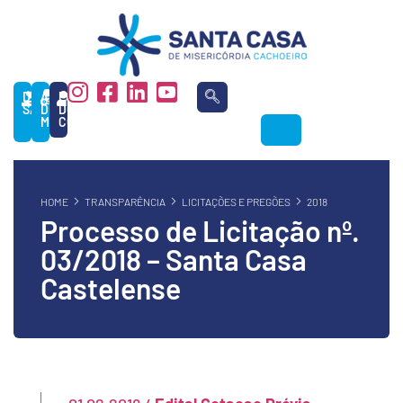
DOAÇÃO
ÁREA
PORTAL
SANGUE
DO
DO
MÉDICO
COLABORADOR
HOME
TRANSPARÊNCIA
LICITAÇÕES E PREGÕES
2018
Processo de Licitação nº.
03/2018 – Santa Casa
Castelense