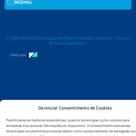
WEBMAIL
© 2026 Hospital Santa Casa de Misericórdia de Cachoeiro. Todos os
direitos reservados.
Gerenciar Consentimento de Cookies
Para fornecer as melhores experiências, usamos tecnologias como cookies para
armazenar e/ou acessar informações do dispositivo. O consentimento para essas
tecnologias nos permitirá processar dados como comportamento de navegação ou 