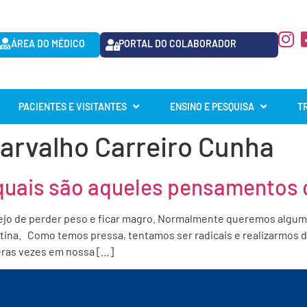
ÁREA DO MÉDICO
PORTAL DO COLABORADOR
PACIENTES E VISITANTES
ENSINO E PESQUISA
T
Carvalho Carreiro Cunha
quais são aqueles pensamentos 
jo de perder peso e ficar magro. Normalmente queremos algum
na. Como temos pressa, tentamos ser radicais e realizarmos di
ras vezes em nossa […]