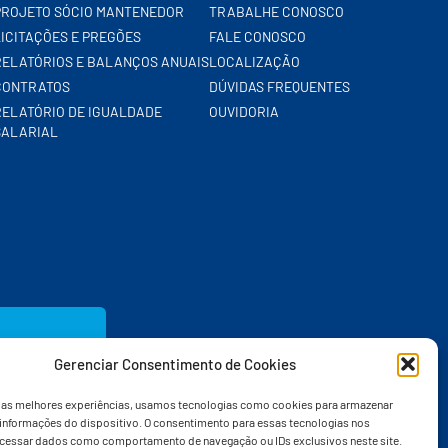
PROJETO SÓCIO MANTENEDOR
TRABALHE CONOSCO
LICITAÇÕES E PREGÕES
FALE CONOSCO
RELATÓRIOS E BALANÇOS ANUAIS
LOCALIZAÇÃO
CONTRATOS
DÚVIDAS FREQUENTES
RELATÓRIO DE IGUALDADE
OUVIDORIA
SALARIAL
Gerenciar Consentimento de Cookies
r as melhores experiências, usamos tecnologias como cookies para armazenar
 informações do dispositivo. O consentimento para essas tecnologias nos
ocessar dados como comportamento de navegação ou IDs exclusivos neste site.